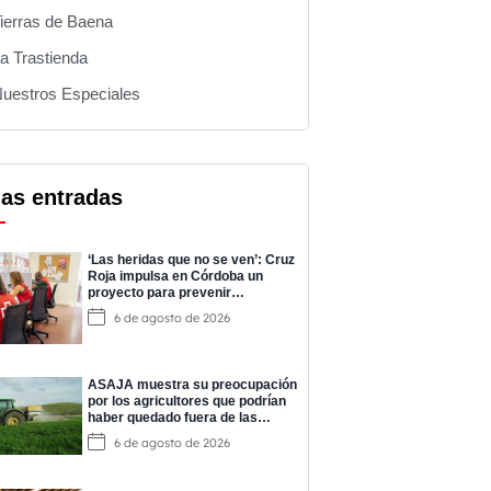
ierras de Baena
a Trastienda
uestros Especiales
mas entradas
‘Las heridas que no se ven’: Cruz
Roja impulsa en Córdoba un
proyecto para prevenir
adicciones y cuidar la salud
6 de agosto de 2026
mental
ASAJA muestra su preocupación
por los agricultores que podrían
haber quedado fuera de las
ayudas a los fertilizantes
6 de agosto de 2026