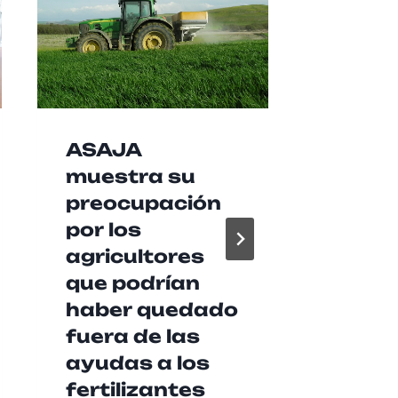
ASAJA
Las b
muestra su
agrup
preocupación
music
por los
Baen
agricultores
recib
que podrían
de 2
haber quedado
euros
fuera de las
Diput
ayudas a los
para 
fertilizantes
su ac