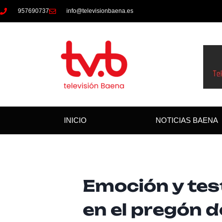
957690737
info@televisionbaena.es
INICIO
NOTICIAS BAENA
Emoción y tes
en el pregón 