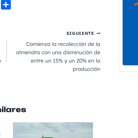
Li
C
n
o
e
m
p
SIGUIENTE
a
Comienza la recolección de la
rt
almendra con una disminución de
o
entre un 15% y un 20% en la
ir
producción
ilares