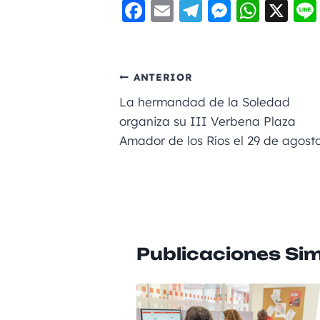
F
E
Te
M
W
X
a
m
le
e
h
c
ai
gr
ss
a
e
l
a
e
ts
ANTERIOR
b
m
n
A
La hermandad de la Soledad
o
g
p
organiza su III Verbena Plaza
Amador de los Ríos el 29 de agost
o
er
p
k
Publicaciones Sim