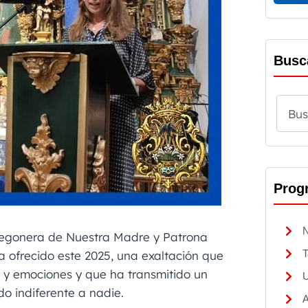
Busc
Prog
N
regonera de Nuestra Madre y Patrona
T
 ofrecido este 2025, una exaltación que
 y emociones y que ha transmitido un
U
o indiferente a nadie.
A