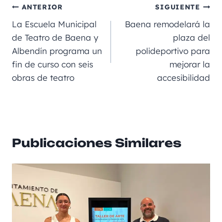
e
l
a
e
ts
p
ANTERIOR
SIGUIENTE
b
m
n
A
a
La Escuela Municipal
Baena remodelará la
o
g
p
rt
de Teatro de Baena y
plaza del
Albendín programa un
polideportivo para
o
er
p
ir
fin de curso con seis
mejorar la
k
obras de teatro
accesibilidad
Publicaciones Similares