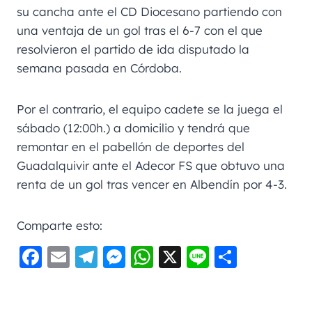
su cancha ante el CD Diocesano partiendo con
una ventaja de un gol tras el 6-7 con el que
resolvieron el partido de ida disputado la
semana pasada en Córdoba.
Por el contrario, el equipo cadete se la juega el
sábado (12:00h.) a domicilio y tendrá que
remontar en el pabellón de deportes del
Guadalquivir ante el Adecor FS que obtuvo una
renta de un gol tras vencer en Albendín por 4-3.
Comparte esto:
F
E
Te
M
W
X
Li
C
a
m
le
e
h
n
o
c
ai
gr
ss
a
e
m