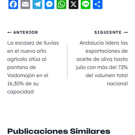
F
E
Te
M
W
X
Li
C
a
m
le
e
h
n
o
c
ai
gr
ss
a
e
m
e
l
a
e
ts
p
ANTERIOR
SIGUIENTE
b
m
n
A
a
La escasez de lluvias
Andalucía lidera las
o
g
p
rt
en el nuevo año
exportaciones de
agrícola sitúa al
aceite de oliva hasta
o
er
p
ir
pantano de
julio con más del 72%
k
Vadomojón en el
del volumen total
16,30% de su
nacional
capacidad
Publicaciones Similares