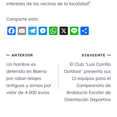
intereses de los vecinos de la localidad”.
Comparte esto:
F
E
Te
M
W
X
Li
C
a
m
le
e
h
n
o
c
ai
gr
ss
a
e
m
e
l
a
e
ts
p
ANTERIOR
SIGUIENTE
b
m
n
A
a
Un hombre es
El Club ‘Luis Carrillo
o
g
p
rt
detenido en Baena
Outdoor’ presenta sus
por robar relojes
12 equipos para el
o
er
p
ir
antiguos y armas por
Campeonato de
k
valor de 4.000 euros
Andalucía Escolar de
Orientación Deportiva