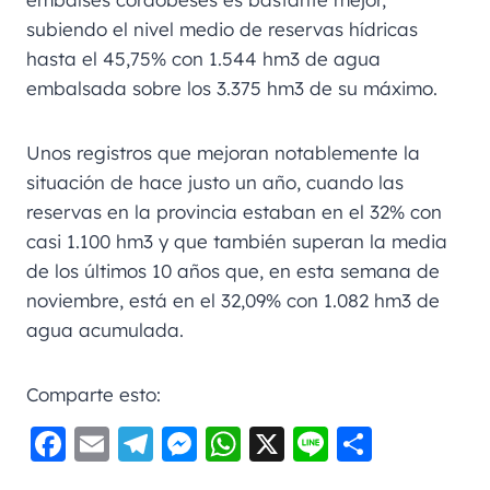
subiendo el nivel medio de reservas hídricas
hasta el 45,75% con 1.544 hm3 de agua
embalsada sobre los 3.375 hm3 de su máximo.
Unos registros que mejoran notablemente la
situación de hace justo un año, cuando las
reservas en la provincia estaban en el 32% con
casi 1.100 hm3 y que también superan la media
de los últimos 10 años que, en esta semana de
noviembre, está en el 32,09% con 1.082 hm3 de
agua acumulada.
Comparte esto:
F
E
Te
M
W
X
Li
C
a
m
le
e
h
n
o