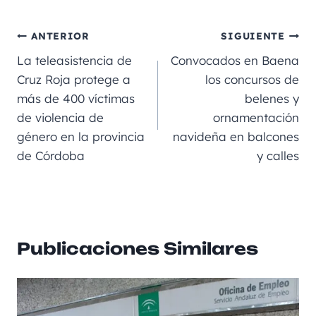
c
ai
gr
ss
a
e
m
e
l
a
e
ts
p
ANTERIOR
SIGUIENTE
b
m
n
A
a
La teleasistencia de
Convocados en Baena
o
g
p
rt
Cruz Roja protege a
los concursos de
más de 400 víctimas
belenes y
o
er
p
ir
de violencia de
ornamentación
k
género en la provincia
navideña en balcones
de Córdoba
y calles
Publicaciones Similares