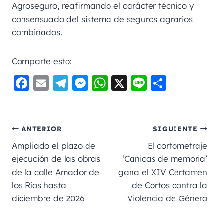
Agroseguro, reafirmando el carácter técnico y
consensuado del sistema de seguros agrarios
combinados.
Comparte esto:
F
E
Te
M
W
X
Li
C
a
m
le
e
h
n
o
c
ai
gr
ss
a
e
m
e
l
a
e
ts
p
ANTERIOR
SIGUIENTE
b
m
n
A
a
Ampliado el plazo de
El cortometraje
o
g
p
rt
ejecución de las obras
‘Canicas de memoria’
de la calle Amador de
gana el XIV Certamen
o
er
p
ir
los Ríos hasta
de Cortos contra la
k
diciembre de 2026
Violencia de Género