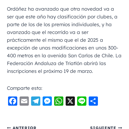
Ordóñez ha avanzado que otra novedad va a
ser que este año hay clasificación por clubes, a
parte de los de los premios individuales, y ha
avanzado que el recorrido va a ser
prácticamente el mismo que el de 2025 a
excepción de unas modificaciones en unos 300-
400 metros en la avenida San Carlos de Chile. La
Federación Andaluza de Triatlón abrirá las
inscripciones el próximo 19 de marzo.
Comparte esto:
F
E
Te
M
W
X
Li
C
a
m
le
e
h
n
o
c
ai
gr
ss
a
e
m
e
l
a
e
ts
p
ANTERIOR
SIGUIENTE