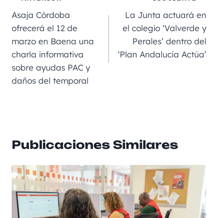
b
m
n
A
a
Asaja Córdoba
La Junta actuará en
o
g
p
rt
ofrecerá el 12 de
el colegio ‘Valverde y
marzo en Baena una
Perales’ dentro del
o
er
p
ir
charla informativa
‘Plan Andalucía Actúa’
k
sobre ayudas PAC y
daños del temporal
Publicaciones Similares