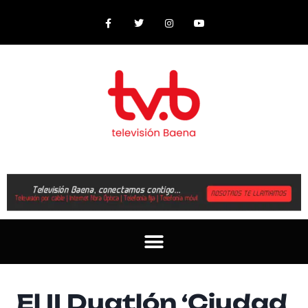
El II Duatlón ‘Ciudad