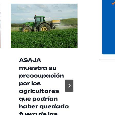
ASAJA
Las b
muestra su
agrup
preocupación
music
por los
Baen
agricultores
recib
que podrían
de 2
haber quedado
euros
fuera de las
Diput