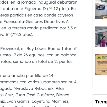
ados, en la jornada inaugural debutaron
órdoba ante Figueroa D (9º-12 ptos). En
meras partidas en casa donde cayeron
 de Fuensanta-Gestores Deportivos A
, en la tercera ronda perdieron por 3,5 a
va B’ (7º-12 ptos).
Provincial, el ‘Ruy López Baena Infantil’
puesto 17 de 26 equipos, con un balance
errotas, sumando un total de 11 puntos.
 una amplia plantilla de 14
promesas con varios jugadores senior. A
jugado Myroslava Rybachek, Pilar
los Cruz, Juan José Gutiérrez, Blanca
iz, Iván Gámiz; Cayetana Martínez,
Tiem