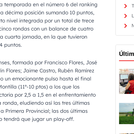
ta temporada en el número 6 del ranking
T
la décima posición sumando 10 puntos,
L
o nivel integrada por un total de trece
N
cinco rondas con un balance de cuatro
 la cuarta jornada, en la que tuvieron
4 puntos.
Últi
nses, formada por Francisco Flores, José
ín Flores; Jaime Castro, Rubén Ramírez
 un emocionante pulso hasta el final
ntilla (11º-10 ptos) a los que los
oria por 2,5 a 1,5 en el enfrentamiento
 ronda, eludiendo así las tres últimas
 Primera Provincial; las dos últimas
 tendrá que jugar un play-off.