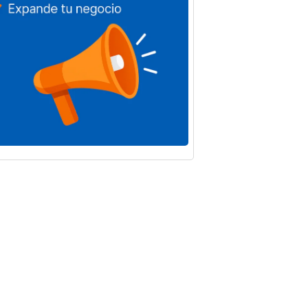
andas y
Baena registra
aciones
un total de 13
ales de
parados más
a
en el mes de
irán más
julio de 2026
8.000
Por
Noticias Baena
 de la
5 de agosto de 2026
ación