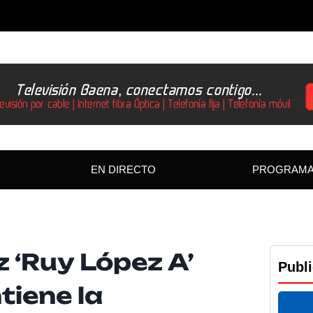
EN DIRECTO
PROGRAM
z ‘Ruy López A’
Publ
iene la