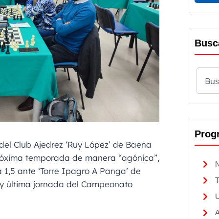
Busc
Prog
 del Club Ajedrez ‘Ruy López’ de Baena
próxima temporada de manera “agónica”,
N
 1,5 ante ‘Torre Ipagro A Panga’ de
T
a y última jornada del Campeonato
U
A