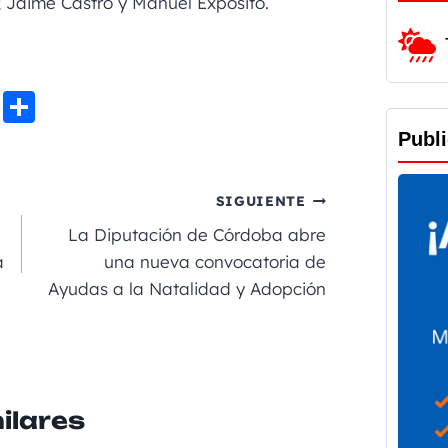
; Jaime Castro y Manuel Expósito.
Li
C
n
o
Publ
e
m
p
SIGUIENTE
a
La Diputación de Córdoba abre
rt
a
una nueva convocatoria de
Ayudas a la Natalidad y Adopción
ir
ilares