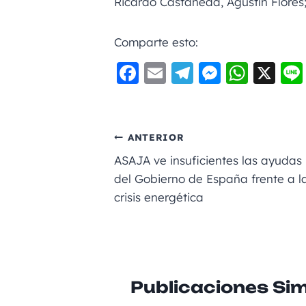
Ricardo Castañeda, Agustín Flores
Comparte esto:
F
E
Te
M
W
X
a
m
le
e
h
c
ai
gr
ss
a
e
l
a
e
ts
ANTERIOR
b
m
n
A
ASAJA ve insuficientes las ayudas
o
g
p
del Gobierno de España frente a l
crisis energética
o
er
p
k
Publicaciones Sim