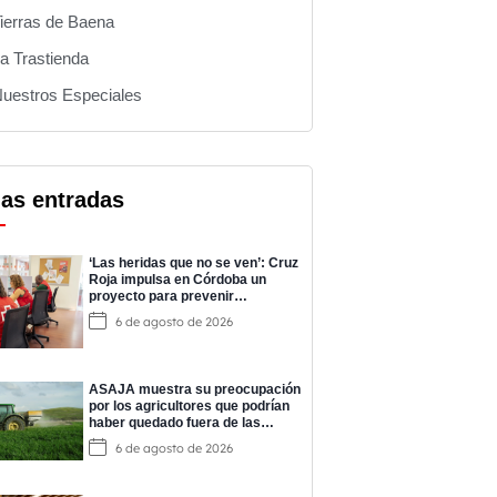
ierras de Baena
a Trastienda
uestros Especiales
mas entradas
‘Las heridas que no se ven’: Cruz
Roja impulsa en Córdoba un
proyecto para prevenir
adicciones y cuidar la salud
6 de agosto de 2026
mental
ASAJA muestra su preocupación
por los agricultores que podrían
haber quedado fuera de las
ayudas a los fertilizantes
6 de agosto de 2026