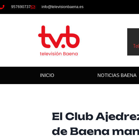
957690737
info@televisionbaena.es
INICIO
NOTICIAS BAENA
El Club Ajedre
de Baena mant