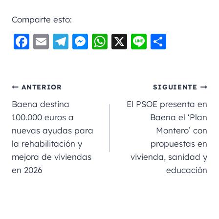
Comparte esto:
F
E
Te
M
W
X
Li
C
a
m
le
e
h
n
o
c
ai
gr
ss
a
e
m
e
l
a
e
ts
p
ANTERIOR
SIGUIENTE
b
m
n
A
a
Baena destina
El PSOE presenta en
o
g
p
rt
100.000 euros a
Baena el ‘Plan
nuevas ayudas para
Montero’ con
o
er
p
ir
la rehabilitación y
propuestas en
k
mejora de viviendas
vivienda, sanidad y
en 2026
educación