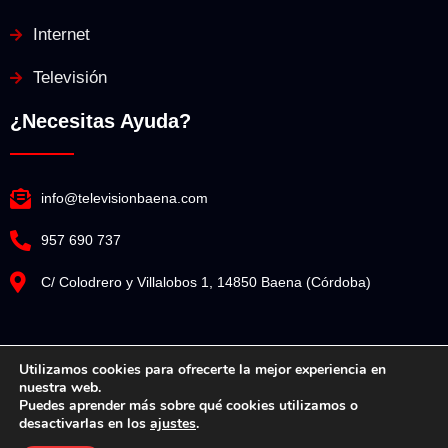
Internet
Televisión
¿Necesitas Ayuda?
info@televisionbaena.com
957 690 737
C/ Colodrero y Villalobos 1, 14850 Baena (Córdoba)
Utilizamos cookies para ofrecerte la mejor experiencia en
nuestra web.
Televisión Baena© Copyright 2025. Todos los derechos reservados.
Puedes aprender más sobre qué cookies utilizamos o
desactivarlas en los
ajustes
.
Diseño Web por Espacio Impulsa