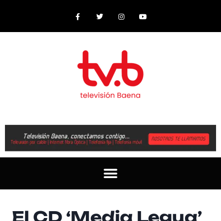
El CD ‘Media Legua’