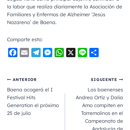
la labor que realiza diariamente la Asociación de
Familiares y Enfermos de Alzheimer ‘Jesús
Nazareno’ de Baena.
Comparte esto:
F
E
Te
M
W
X
Li
C
a
m
le
e
h
n
o
c
ai
gr
ss
a
e
m
e
l
a
e
ts
p
ANTERIOR
SIGUIENTE
b
m
n
A
a
Baena acogerá el I
Las baenenses
o
g
p
rt
Festival Hits
Andrea Ortiz y Dalia
Generation el próximo
Amo compiten en
o
er
p
ir
25 de julio
Torremolinos en el
k
Campeonato de
Andalucía de