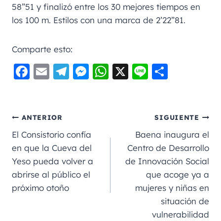
58”51 y finalizó entre los 30 mejores tiempos en
los 100 m. Estilos con una marca de 2’22”81.
Comparte esto:
F
E
Te
M
W
X
Li
C
a
m
le
e
h
n
o
c
ai
gr
ss
a
e
m
e
l
a
e
ts
p
ANTERIOR
SIGUIENTE
b
m
n
A
a
El Consistorio confía
Baena inaugura el
o
g
p
rt
en que la Cueva del
Centro de Desarrollo
Yeso pueda volver a
de Innovación Social
o
er
p
ir
abrirse al público el
que acoge ya a
k
próximo otoño
mujeres y niñas en
situación de
vulnerabilidad