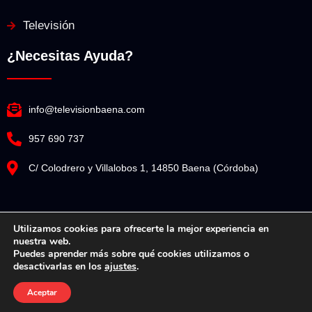
Televisión
¿Necesitas Ayuda?
info@televisionbaena.com
957 690 737
C/ Colodrero y Villalobos 1, 14850 Baena (Córdoba)
Utilizamos cookies para ofrecerte la mejor experiencia en
nuestra web.
Televisión Baena© Copyright 2025. Todos los derechos reservados.
Puedes aprender más sobre qué cookies utilizamos o
desactivarlas en los
ajustes
.
Diseño Web por Espacio Impulsa
Aceptar