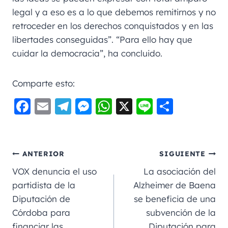
legal y a eso es a lo que debemos remitirnos y no
retroceder en los derechos conquistados y en las
libertades conseguidas”. “Para ello hay que
cuidar la democracia”, ha concluido.
Comparte esto:
F
E
Te
M
W
X
Li
C
a
m
le
e
h
n
o
c
ai
gr
ss
a
e
m
e
l
a
e
ts
p
ANTERIOR
SIGUIENTE
b
m
n
A
a
VOX denuncia el uso
La asociación del
o
g
p
rt
partidista de la
Alzheimer de Baena
Diputación de
se beneficia de una
o
er
p
ir
Córdoba para
subvención de la
k
financiar las
Diputación para