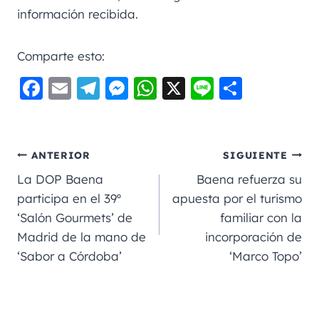
información recibida.
Comparte esto:
F
E
Te
M
W
X
Li
C
a
m
le
e
h
n
o
c
ai
gr
ss
a
e
m
e
l
a
e
ts
p
ANTERIOR
SIGUIENTE
b
m
n
A
a
La DOP Baena
Baena refuerza su
o
g
p
rt
participa en el 39º
apuesta por el turismo
‘Salón Gourmets’ de
familiar con la
o
er
p
ir
Madrid de la mano de
incorporación de
k
‘Sabor a Córdoba’
‘Marco Topo’