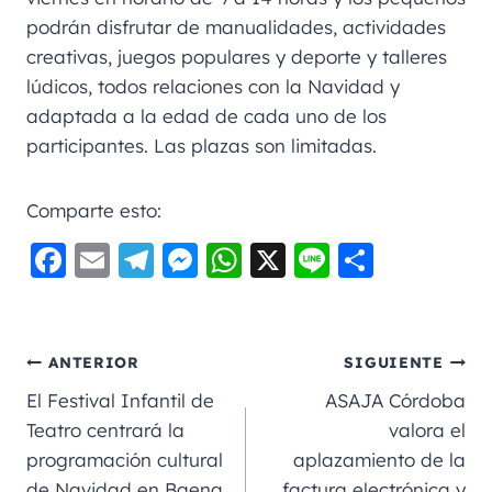
podrán disfrutar de manualidades, actividades
creativas, juegos populares y deporte y talleres
lúdicos, todos relaciones con la Navidad y
adaptada a la edad de cada uno de los
participantes. Las plazas son limitadas.
Comparte esto:
F
E
Te
M
W
X
Li
C
a
m
le
e
h
n
o
c
ai
gr
ss
a
e
m
e
l
a
e
ts
p
ANTERIOR
SIGUIENTE
b
m
n
A
a
El Festival Infantil de
ASAJA Córdoba
o
g
p
rt
Teatro centrará la
valora el
programación cultural
aplazamiento de la
o
er
p
ir
de Navidad en Baena
factura electrónica y