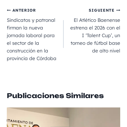
c
ai
gr
ss
a
e
m
e
l
a
e
ts
p
ANTERIOR
SIGUIENTE
b
m
n
A
a
Sindicatos y patronal
El Atlético Baenense
o
g
p
rt
firman la nueva
estrena el 2026 con el
jornada laboral para
I ‘Talent Cup’, un
o
er
p
ir
el sector de la
torneo de fútbol base
k
construcción en la
de alto nivel
provincia de Córdoba
Publicaciones Similares