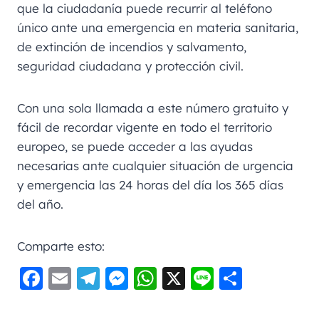
que la ciudadanía puede recurrir al teléfono
único ante una emergencia en materia sanitaria,
de extinción de incendios y salvamento,
seguridad ciudadana y protección civil.
Con una sola llamada a este número gratuito y
fácil de recordar vigente en todo el territorio
europeo, se puede acceder a las ayudas
necesarias ante cualquier situación de urgencia
y emergencia las 24 horas del día los 365 días
del año.
Comparte esto:
F
E
Te
M
W
X
Li
C
a
m
le
e
h
n
o