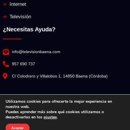
Internet
Televisión
¿Necesitas Ayuda?
info@televisionbaena.com
957 690 737
C/ Colodrero y Villalobos 1, 14850 Baena (Córdoba)
Utilizamos cookies para ofrecerte la mejor experiencia en
nuestra web.
Televisión Baena© Copyright 2025. Todos los derechos reservados.
Puedes aprender más sobre qué cookies utilizamos o
desactivarlas en los
ajustes
.
Diseño Web por Espacio Impulsa
Aceptar