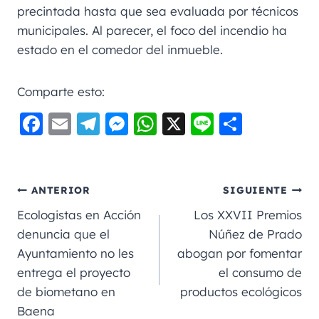
precintada hasta que sea evaluada por técnicos
municipales. Al parecer, el foco del incendio ha
estado en el comedor del inmueble.
Comparte esto:
F
E
Te
M
W
X
Li
C
a
m
le
e
h
n
o
c
ai
gr
ss
a
e
m
e
l
a
e
ts
p
ANTERIOR
SIGUIENTE
b
m
n
A
a
Ecologistas en Acción
Los XXVII Premios
o
g
p
rt
denuncia que el
Núñez de Prado
Ayuntamiento no les
abogan por fomentar
o
er
p
ir
entrega el proyecto
el consumo de
k
de biometano en
productos ecológicos
Baena