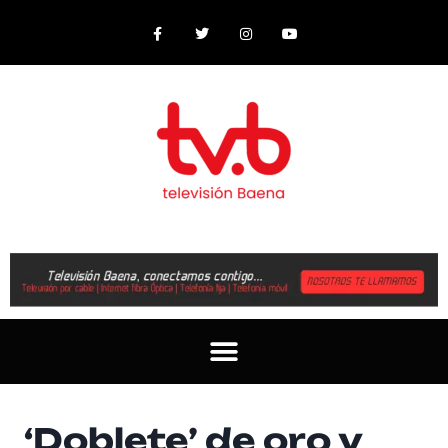
‘Doblete’ de oro y