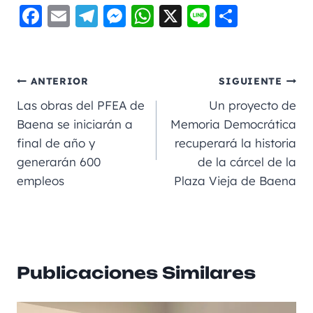
F
E
Te
M
W
X
Li
C
a
m
le
e
h
n
o
c
ai
gr
ss
a
e
m
e
l
a
e
ts
p
ANTERIOR
SIGUIENTE
b
m
n
A
a
Las obras del PFEA de
Un proyecto de
o
g
p
rt
Baena se iniciarán a
Memoria Democrática
final de año y
recuperará la historia
o
er
p
ir
generarán 600
de la cárcel de la
k
empleos
Plaza Vieja de Baena
Publicaciones Similares