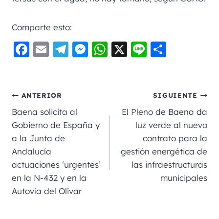
Comparte esto:
F
E
Te
M
W
X
Li
C
a
m
le
e
h
n
o
c
ai
gr
ss
a
e
m
e
l
a
e
ts
p
ANTERIOR
SIGUIENTE
b
m
n
A
a
Baena solicita al
El Pleno de Baena da
o
g
p
rt
Gobierno de España y
luz verde al nuevo
a la Junta de
contrato para la
o
er
p
ir
Andalucía
gestión energética de
k
actuaciones ‘urgentes’
las infraestructuras
en la N-432 y en la
municipales
Autovía del Olivar