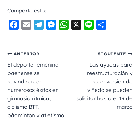
Comparte esto:
F
E
Te
M
W
X
Li
C
a
m
le
e
h
n
o
c
ai
gr
ss
a
e
m
e
l
a
e
ts
p
ANTERIOR
SIGUIENTE
b
m
n
A
a
El deporte femenino
Las ayudas para
o
g
p
rt
baenense se
reestructuración y
reivindica con
reconversión de
o
er
p
ir
numerosos éxitos en
viñedo se pueden
k
gimnasia rítmica,
solicitar hasta el 19 de
ciclismo BTT,
marzo
bádminton y atletismo