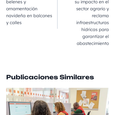
belenes y
su impacto en el
o
er
p
ir
ornamentación
sector agrario y
k
navideña en balcones
reclama
y calles
infraestructuras
hídricas para
garantizar el
abastecimiento
Publicaciones Similares