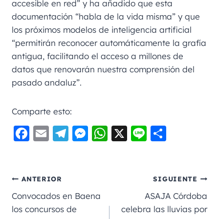
accesible en red” y ha añadido que esta
documentación “habla de la vida misma” y que
los próximos modelos de inteligencia artificial
“permitirán reconocer automáticamente la grafía
antigua, facilitando el acceso a millones de
datos que renovarán nuestra comprensión del
pasado andaluz”.
Comparte esto:
F
E
Te
M
W
X
Li
C
a
m
le
e
h
n
o
c
ai
gr
ss
a
e
m
e
l
a
e
ts
p
ANTERIOR
SIGUIENTE
b
m
n
A
a
Convocados en Baena
ASAJA Córdoba
o
g
p
rt
los concursos de
celebra las lluvias por