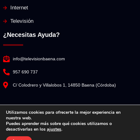
Internet
Televisión
¿Necesitas Ayuda?
info@televisionbaena.com
957 690 737
C/ Colodrero y Villalobos 1, 14850 Baena (Córdoba)
Utilizamos cookies para ofrecerte la mejor experiencia en
nuestra web.
Televisión Baena© Copyright 2025. Todos los derechos reservados.
Puedes aprender más sobre qué cookies utilizamos o
desactivarlas en los
ajustes
.
Diseño Web por Espacio Impulsa