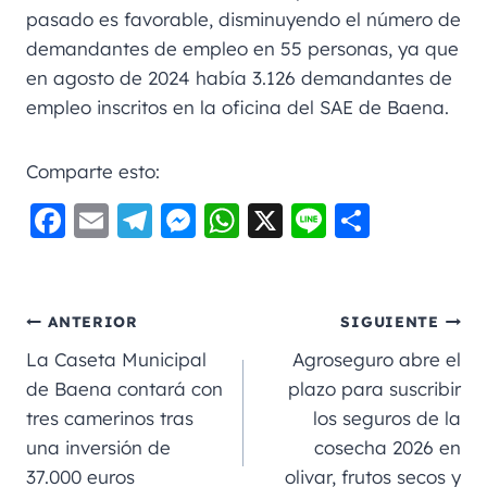
pasado es favorable, disminuyendo el número de
demandantes de empleo en 55 personas, ya que
en agosto de 2024 había 3.126 demandantes de
empleo inscritos en la oficina del SAE de Baena.
Comparte esto:
F
E
Te
M
W
X
Li
C
a
m
le
e
h
n
o
c
ai
gr
ss
a
e
m
e
l
a
e
ts
p
ANTERIOR
SIGUIENTE
b
m
n
A
a
La Caseta Municipal
Agroseguro abre el
o
g
p
rt
de Baena contará con
plazo para suscribir
tres camerinos tras
los seguros de la
o
er
p
ir
una inversión de
cosecha 2026 en
k
37.000 euros
olivar, frutos secos y