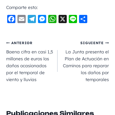
Comparte esto:
F
E
Te
M
W
X
Li
C
a
m
le
e
h
n
o
c
ai
gr
ss
a
e
m
e
l
a
e
ts
p
ANTERIOR
SIGUIENTE
b
m
n
A
a
Baena cifra en casi 1,5
La Junta presenta el
o
g
p
rt
millones de euros los
Plan de Actuación en
daños ocasionados
Caminos para reparar
o
er
p
ir
por el temporal de
los daños por
k
viento y lluvias
temporales
Publicaciones Similares