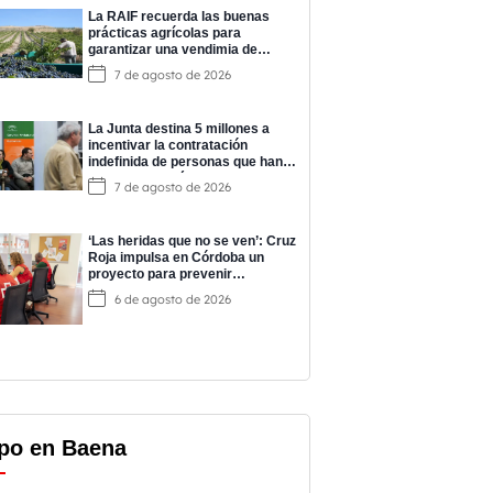
La RAIF recuerda las buenas
prácticas agrícolas para
garantizar una vendimia de
calidad
7 de agosto de 2026
La Junta destina 5 millones a
incentivar la contratación
indefinida de personas que han
completado prácticas del
7 de agosto de 2026
programa EPES
‘Las heridas que no se ven’: Cruz
Roja impulsa en Córdoba un
proyecto para prevenir
adicciones y cuidar la salud
6 de agosto de 2026
mental
po en Baena