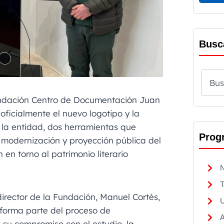
Busc
undación Centro de Documentación Juan
ficialmente el nuevo logotipo y la
 la entidad, dos herramientas que
Prog
modernización y proyección pública del
 en torno al patrimonio literario
N
T
director de la Fundación, Manuel Cortés,
U
forma parte del proceso de
A
e su compromiso con el estudio, la