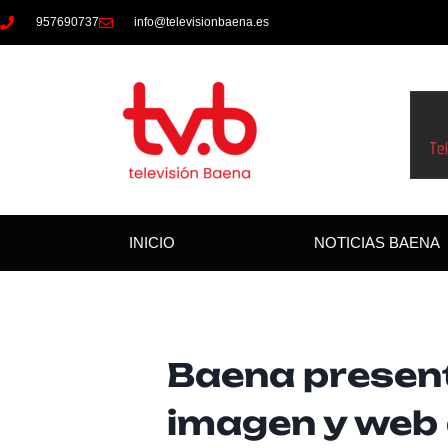
957690737
info@televisionbaena.es
INICIO
NOTICIAS BAENA
Baena present
imagen y web 