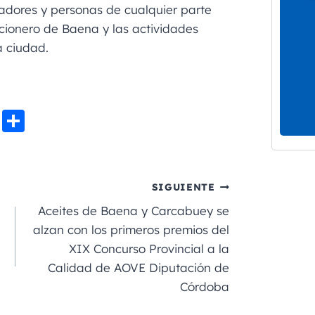
gadores y personas de cualquier parte
ionero de Baena y las actividades
a ciudad.
Li
C
n
o
e
m
p
SIGUIENTE
a
Aceites de Baena y Carcabuey se
rt
alzan con los primeros premios del
XIX Concurso Provincial a la
ir
Calidad de AOVE Diputación de
Córdoba