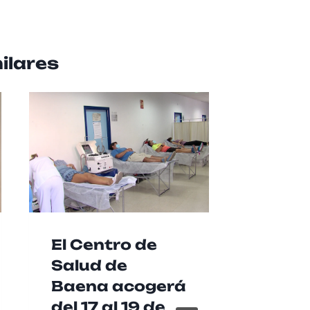
ilares
El Centro de
La RA
Salud de
recue
Baena acogerá
buen
del 17 al 19 de
práct