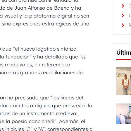
T
gado de Juan Alfonso de Baena y ha
d visual y la plataforma digital no son
L
, sino expresiones estratégicas de una
N
 que “el nuevo logotipo sintetiza
Últi
 la fundación” y ha detallado que “su
os medievales, en referencia al
primeras grandes recopilaciones de
ión ha precisado que “las líneas del
 documentos antiguos que preservan la
erdas de un instrumento medieval,
e la poesía cancioneril”. Además, el
s iniciales “J” y “A”, correspondientes a