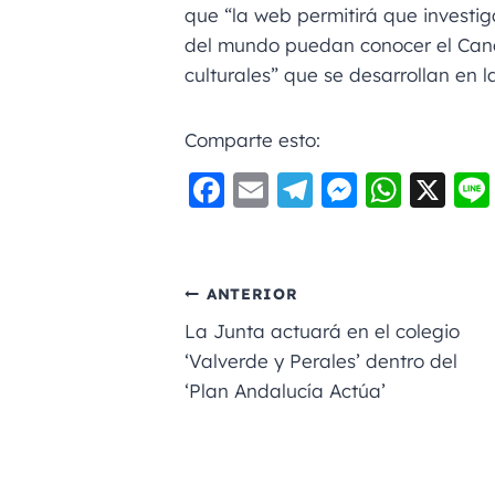
que “la web permitirá que investi
del mundo puedan conocer el Canc
culturales” que se desarrollan en l
Comparte esto:
F
E
Te
M
W
X
a
m
le
e
h
c
ai
gr
ss
a
e
l
a
e
ts
ANTERIOR
b
m
n
A
La Junta actuará en el colegio
o
g
p
‘Valverde y Perales’ dentro del
‘Plan Andalucía Actúa’
o
er
p
k