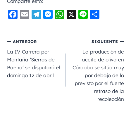
Comparte esto:
F
E
Te
M
W
X
Li
C
a
m
le
e
h
n
o
c
ai
gr
ss
a
e
m
e
l
a
e
ts
p
ANTERIOR
SIGUIENTE
b
m
n
A
a
La IV Carrera por
La producción de
o
g
p
rt
Montaña ‘Sierras de
aceite de oliva en
Baena’ se disputará el
Córdoba se sitúa muy
o
er
p
ir
domingo 12 de abril
por debajo de lo
k
previsto por el fuerte
retraso de la
recolección