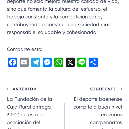
deporte no solo mejora nuestra calidad de vida,
sino que fomenta la cultura del esfuerzo, el
trabajo constante y la competición sana,
contribuyendo a construir una sociedad más
responsable, saludable y cohesionada”.
Comparte esto:
F
E
Te
M
W
X
Li
C
a
m
le
e
h
n
o
c
ai
gr
ss
a
e
m
e
l
a
e
ts
p
ANTERIOR
SIGUIENTE
b
m
n
A
a
La Fundación de la
El deporte baenense
o
g
p
rt
Caja Rural entrega
compite a buen nivel
3.000 euros a la
en varios
o
er
p
ir
Asociación del
campeonatos
k