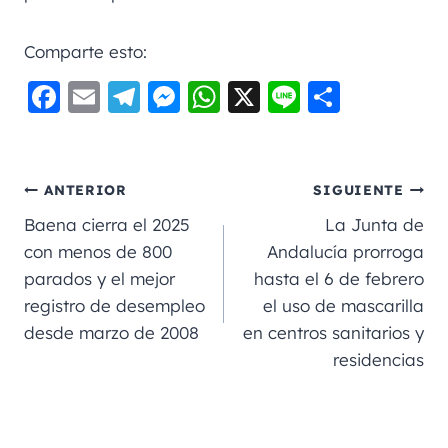
Comparte esto:
F
E
Te
M
W
X
Li
C
a
m
le
e
h
n
o
c
ai
gr
ss
a
e
m
e
l
a
e
ts
p
ANTERIOR
SIGUIENTE
b
m
n
A
a
Baena cierra el 2025
La Junta de
o
g
p
rt
con menos de 800
Andalucía prorroga
parados y el mejor
hasta el 6 de febrero
o
er
p
ir
registro de desempleo
el uso de mascarilla
k
desde marzo de 2008
en centros sanitarios y
residencias