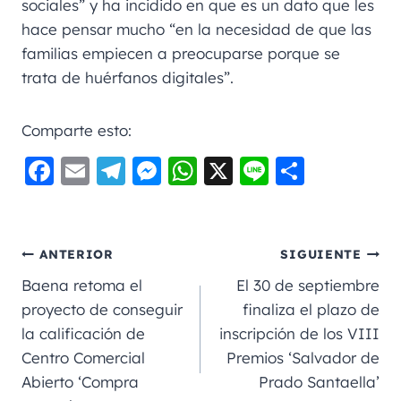
sociales” y ha incidido en que es un dato que les
hace pensar mucho “en la necesidad de que las
familias empiecen a preocuparse porque se
trata de huérfanos digitales”.
Comparte esto:
F
E
Te
M
W
X
Li
C
a
m
le
e
h
n
o
c
ai
gr
ss
a
e
m
e
l
a
e
ts
p
ANTERIOR
SIGUIENTE
b
m
n
A
a
Baena retoma el
El 30 de septiembre
o
g
p
rt
proyecto de conseguir
finaliza el plazo de
la calificación de
inscripción de los VIII
o
er
p
ir
Centro Comercial
Premios ‘Salvador de
k
Abierto ‘Compra
Prado Santaella’