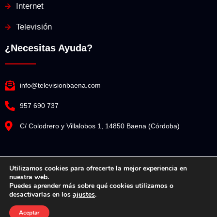
Internet
Televisión
¿Necesitas Ayuda?
info@televisionbaena.com
957 690 737
C/ Colodrero y Villalobos 1, 14850 Baena (Córdoba)
Utilizamos cookies para ofrecerte la mejor experiencia en
nuestra web.
Televisión Baena© Copyright 2025. Todos los derechos reservados.
Puedes aprender más sobre qué cookies utilizamos o
desactivarlas en los
ajustes
.
Diseño Web por Espacio Impulsa
Aceptar