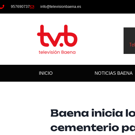
957690737
info@televisionbaena.es
INICIO
NOTICIAS BAENA
Baena inicia l
cementerio pa