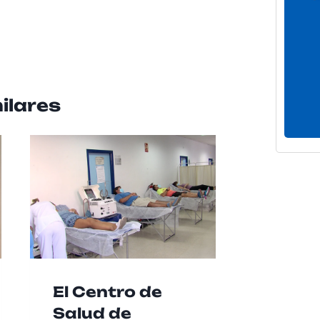
ilares
El Centro de
La RA
Salud de
recue