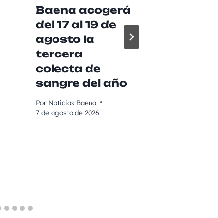
Baena acogerá
buen
del 17 al 19 de
práct
agosto la
agríc
tercera
garan
colecta de
vendi
sangre del año
calid
Por
Noticias Baena
Por
Noticia
7 de agosto de 2026
7 de agost