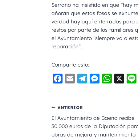
Serrano ha insistido en que “hay 
añoran que estas fosas se exhumen
verdad hay aquí enterrados para q
restos por parte de los familiares
el Ayuntamiento “siempre va a esta
reparación”.
Comparte esto:
F
E
Te
M
W
X
a
m
le
e
h
c
ai
gr
ss
a
e
l
a
e
ts
ANTERIOR
b
m
n
A
El Ayuntamiento de Baena recibe
o
g
p
30.000 euros de la Diputación par
obras de mejora y mantenimiento
o
er
p