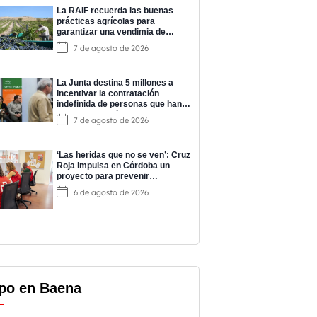
La RAIF recuerda las buenas
prácticas agrícolas para
garantizar una vendimia de
calidad
7 de agosto de 2026
La Junta destina 5 millones a
incentivar la contratación
indefinida de personas que han
completado prácticas del
7 de agosto de 2026
programa EPES
‘Las heridas que no se ven’: Cruz
Roja impulsa en Córdoba un
proyecto para prevenir
adicciones y cuidar la salud
6 de agosto de 2026
mental
po en Baena