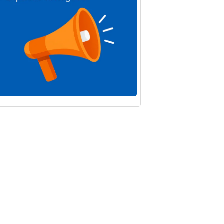
IF
La Junta
rda las
destina 5