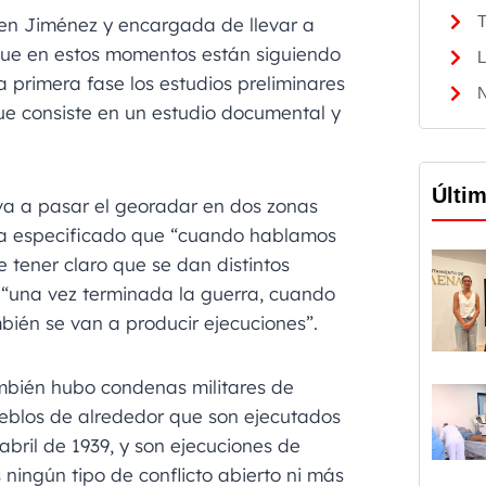
T
en Jiménez y encargada de llevar a
que en estos momentos están siguiendo
L
 primera fase los estudios preliminares
N
ue consiste en un estudio documental y
Últi
va a pasar el georadar en dos zonas
 ha especificado que “cuando hablamos
e tener claro que se dan distintos
“una vez terminada la guerra, cuando
ambién se van a producir ejecuciones”.
mbién hubo condenas militares de
eblos de alrededor que son ejecutados
 abril de 1939, y son ejecuciones de
ningún tipo de conflicto abierto ni más