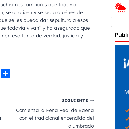
muchísimos familiares que todavía
, se analicen y se sepa quiénes de
ue se les pueda dar sepultura a esos
 que todavía vivan” y ha asegurado que
Publ
r en esa tarea de verdad, justicia y
Li
C
n
o
e
m
p
SIGUIENTE
a
Comienza la Feria Real de Baena
rt
a
con el tradicional encendido del
alumbrado
ir