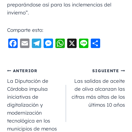
preparándose así para las inclemencias del
invierno”.
Comparte esto:
F
E
Te
M
W
X
Li
C
a
m
le
e
h
n
o
c
ai
gr
ss
a
e
m
e
l
a
e
ts
p
ANTERIOR
SIGUIENTE
b
m
n
A
a
La Diputación de
Las salidas de aceite
o
g
p
rt
Córdoba impulsa
de oliva alcanzan las
iniciativas de
cifras más altas de los
o
er
p
ir
digitalización y
últimos 10 años
k
modernización
tecnológica en los
municipios de menos