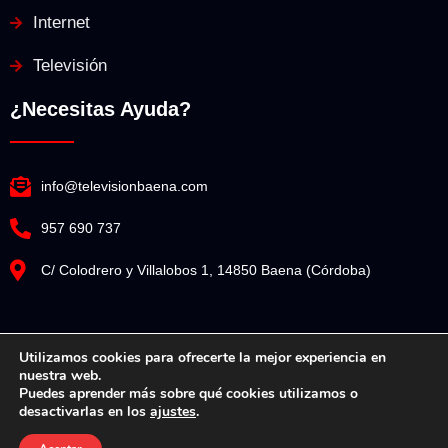
Internet
Televisión
¿Necesitas Ayuda?
info@televisionbaena.com
957 690 737
C/ Colodrero y Villalobos 1, 14850 Baena (Córdoba)
Utilizamos cookies para ofrecerte la mejor experiencia en
nuestra web.
Televisión Baena© Copyright 2025. Todos los derechos reservados.
Puedes aprender más sobre qué cookies utilizamos o
desactivarlas en los
ajustes
.
Diseño Web por Espacio Impulsa