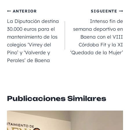
c
ai
gr
ss
a
e
m
e
l
a
e
ts
p
ANTERIOR
SIGUIENTE
b
m
n
A
a
La Diputación destina
Intenso fin de
o
g
p
rt
30.000 euros para el
semana deportivo en
mantenimiento de los
Baena con el VIII
o
er
p
ir
colegios ‘Virrey del
Córdoba Fit y la XI
k
Pino’ y ‘Valverde y
‘Quedada de la Mujer’
Perales’ de Baena
Publicaciones Similares