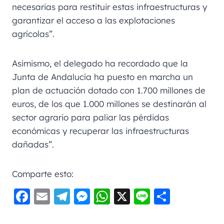
necesarias para restituir estas infraestructuras y
garantizar el acceso a las explotaciones
agrícolas”.
Asimismo, el delegado ha recordado que la
Junta de Andalucía ha puesto en marcha un
plan de actuación dotado con 1.700 millones de
euros, de los que 1.000 millones se destinarán al
sector agrario para paliar las pérdidas
económicas y recuperar las infraestructuras
dañadas”.
Comparte esto:
F
E
Te
M
W
X
Li
C
a
m
le
e
h
n
o