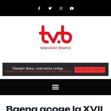
Baena acoge la XVII