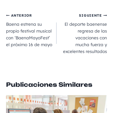
c
ai
gr
ss
a
e
m
e
l
a
e
ts
p
ANTERIOR
SIGUIENTE
b
m
n
A
a
Baena estrena su
El deporte baenense
o
g
p
rt
propio festival musical
regresa de las
con ‘BaenaMayoFest’
vacaciones con
o
er
p
ir
el próximo 16 de mayo
mucha fuerza y
k
excelentes resultados
Publicaciones Similares