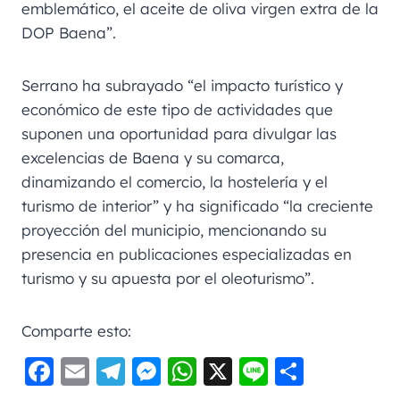
emblemático, el aceite de oliva virgen extra de la
DOP Baena”.
Serrano ha subrayado “el impacto turístico y
económico de este tipo de actividades que
suponen una oportunidad para divulgar las
excelencias de Baena y su comarca,
dinamizando el comercio, la hostelería y el
turismo de interior” y ha significado “la creciente
proyección del municipio, mencionando su
presencia en publicaciones especializadas en
turismo y su apuesta por el oleoturismo”.
Comparte esto:
F
E
Te
M
W
X
Li
C
a
m
le
e
h
n
o