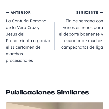
c
ai
gr
ss
a
e
m
e
l
a
e
ts
p
ANTERIOR
SIGUIENTE
b
m
n
A
a
La Centuria Romana
Fin de semana con
o
g
p
rt
de la Vera Cruz y
varios estrenos para
Jesús del
el deporte baenense y
o
er
p
ir
Prendimiento organiza
ecuador de muchos
k
el II certamen de
campeonatos de liga
marchas
procesionales
Publicaciones Similares