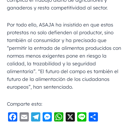
ganaderos y resta competitividad al sector.
Por todo ello, ASAJA ha insistido en que estas
protestas no solo defienden al productor, sino
también al consumidor y ha precisado que
“permitir la entrada de alimentos producidos con
normas menos exigentes pone en riesgo la
calidad, la trazabilidad y la seguridad
alimentaria”. “El futuro del campo es también el
futuro de la alimentación de los ciudadanos
europeos”, han sentenciado.
Comparte esto:
F
E
Te
M
W
X
Li
C
a
m
le
e
h
n
o